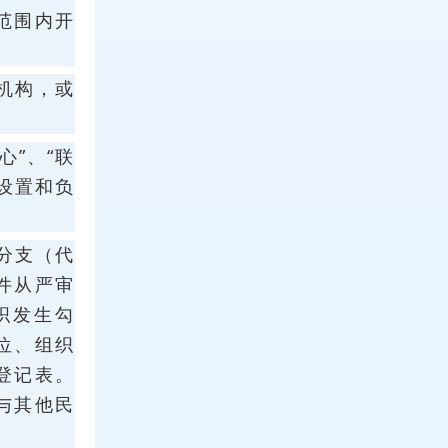
范围内开
机构，或
”、“联
构设置和负
分支（代
件从严审
织发生勾
位、组织
登记表。
与其他民