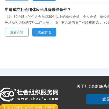
申请成立社会团体应当具备哪些条件？
（1）50个以上的个人会员或30个以上的单位会员；个人会员、单位
务活动相适应的专职工作人员；（5）有合法的资产和经费来源；（
应当与其业务范围、成员分布、活动地域相一致，准确反映其特征。地方
查看详情
政策解读
关于社会组织服务
意
打造专业的社会组织领域门户网站