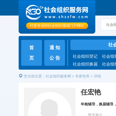
打造专业的社会组织领域门户网站
社
首
通 知
社会组织登记
社会组
页
公 告
社会组织换届
社会组
您当前位置：
社会组织服务网
>
专家智库
>
详情
任宏艳
年检辅导，换届辅导
暂无简介