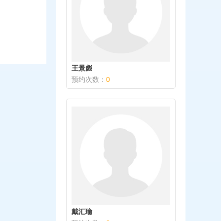
王景彪
预约次数：
0
戴汇瑜