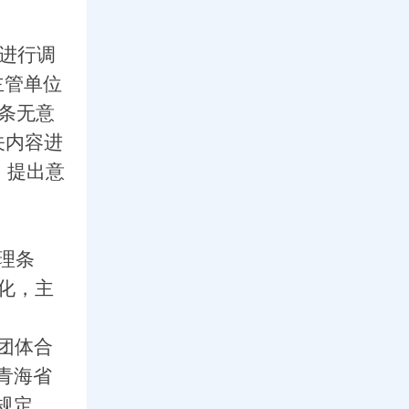
进行调
主管单位
6条无意
关内容进
，提出意
。
理条
化，主
团体合
青海省
规定，