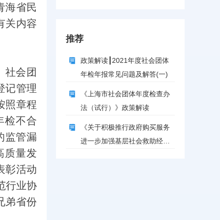
青海省民
大 品传统文化”中秋月饼制作活
动
有关内容
推荐
政策解读┃2021年度社会团体
。社会团
年检年报常见问题及解答(一)
登记管理
《上海市社会团体年度检查办
按照章程
法（试行）》政策解读
年检不合
《关于积极推行政府购买服务
的监管漏
进一步加强基层社会救助经办
高质量发
服务能力建设的实施意见》的
表彰活动
政策解读
范行业协
兄弟省份