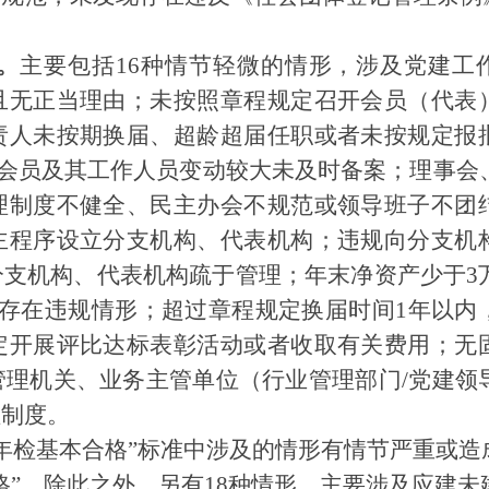
。
主要包括
16
种情节轻微的情形，涉及党建工
且无正当理由；未按照章程规定召开会员（代表
责人未按期换届、超龄超届任职或者未按规定报
会员及其工作人员变动较大未及时备案；理事会
理制度不健全、民主办会不规范或领导班子不团
主程序设立分支机构、代表机构；违规向分支机
分支机构、代表机构疏于管理；年末净资产少于
3
存在违规情形；超过章程规定换届时间
1
年以内
定开展评比达标表彰活动或者收取有关费用；无
管理机关、业务主管单位（行业管理部门
/
党建领
理制度。
年检基本合格”标准中涉及的情形有情节严重或造
格”。除此之外，另有18种情形，主要涉及应建未