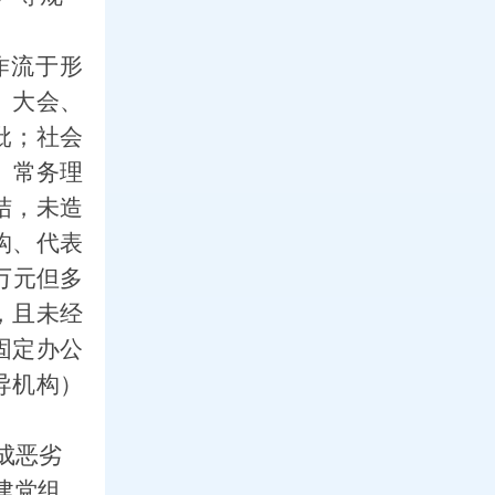
作流于形
）大会、
批；社会
、常务理
结，未造
构、代表
万元但多
，且未经
固定办公
导机构）
成恶劣
建党组