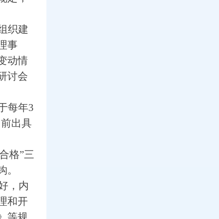
。
组织建
理事
变动情
研讨会
于每年3
日前出具
。
合格”三
钩。
好，内
理和开
》等规