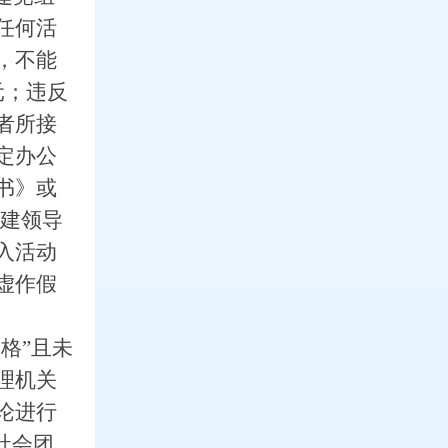
任何活
，不能
元；违反
者所接
定办公
书》或
党建领导
入活动
虚作假
格”且未
理机关
论进行
社会团