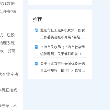
政策解读
实现数据
点任务“揭
推荐
北京市社工服务机构第一妇女
试，建设
工作委员会组织开展 “喜迎二十
治理系统
大 品传统文化”中秋月饼制作活
上海市民政局（上海市社会组
建设，打造
动
织管理局）关于修订印发《上
海市社会团体换届选举工作指
关于《北京市社会团体换届选
引》的通知
举工作规程（试行）》政策解
大企业带动
读
取得直接或
审专家，不