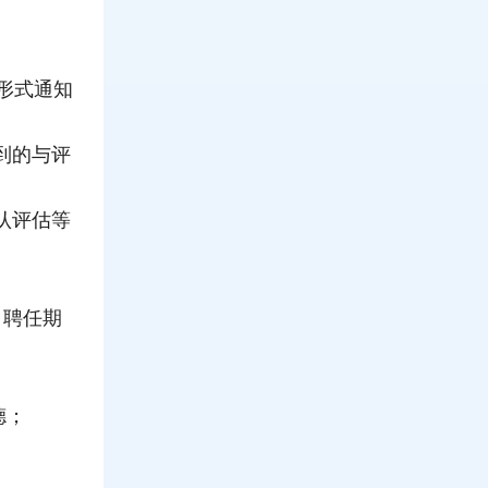
形式通知
到的与评
认评估等
；聘任期
德；