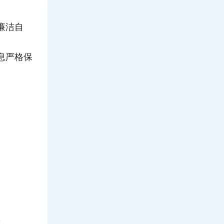
廉洁自
息严格保
；