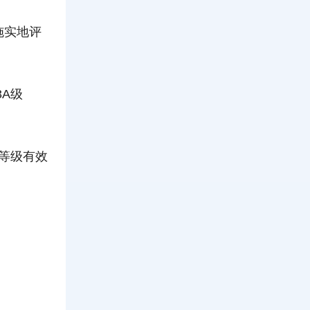
施实地评
3A级
等级有效