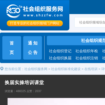
打造专业的社会组织领域门户网站
社会组织规
首
通 知
社会组织登记
社会组织年检
页
公 告
社会组织换届
社会组织注销
您当前位置：
社会组织服务网
>
社会组织标准化建设
>
在线培训
>
详
换届实操培训课堂
浏览量：488325 点赞：2037