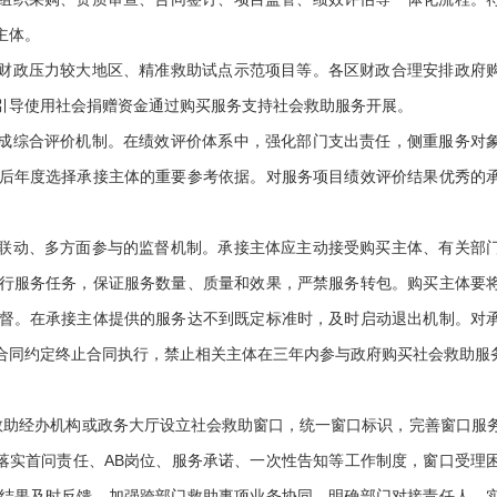
主体。
财政压力较大地区、精准救助试点示范项目等。各区财政合理安排政府
引导使用社会捐赠资金通过购买服务支持社会救助服务开展。
成综合评价机制。在绩效评价体系中，强化部门支出责任，侧重服务对
后年度选择承接主体的重要参考依据。对服务项目绩效评价结果优秀的
联动、多方面参与的监督机制。承接主体应主动接受购买主体、有关部
行服务任务，保证服务数量、质量和效果，严禁服务转包。购买主体要
督。在承接主体提供的服务达不到既定标准时，及时启动退出机制。对
合同约定终止合同执行，禁止相关主体在三年内参与政府购买社会救助服
救助经办机构或政务大厅设立社会救助窗口，统一窗口标识，完善窗口服
。落实首问责任、AB岗位、服务承诺、一次性告知等工作制度，窗口受理
结果及时反馈。加强跨部门救助事项业务协同，明确部门对接责任人，