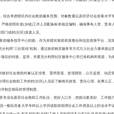
，综合考虑辖区内社会救助服务范围、对象数量以及经济社会发展水平
。严格按照街道(乡镇)工作人员配备标准核定编制，确保事有人管、责有
部门或村(社区)派遣人员。
救助服务指导中心职能，作为本辖区救助资源整合和信息统筹平台，实
充分利用“三社联动”机制，通过政府购买服务等方式引入社会力量承接运
服务项目的对接、监管，并要充分利用社区服务中心等已有机构和资源，为
协助做好社会救助对象认定排查、需求摸底、发现报告，公示监督、动态
办理社会救助工作的村(社区)人员应了解相关政策、责任心强、处事公正
持并制定相应的管理制度。
质专业化基层社会救助工作队伍，把好入口关，把政治素质好、工作能
员一般应具备大学专科以上学历或取得助理社会工作师及以上职业水平
少于一次;各区对街道(乡镇)工作人员的培训不少于2次;区或街道(乡镇