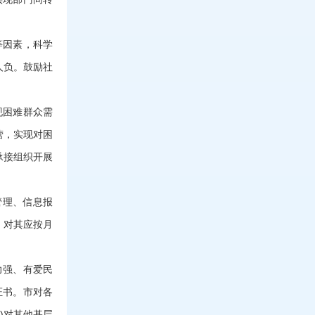
等因素，科学
人负。鼓励社
现困难群众需
营，实现对困
承接组织开展
管理、信息报
，对其应按月
力强、有爱民
证书。市对各
)对其他基层