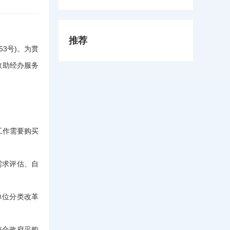
大 品传统文化”中秋月饼制作活
动
推荐
3号)。为贯
救助经办服务
工作需要购买
需求评估、自
单位分类改革
符合政府采购