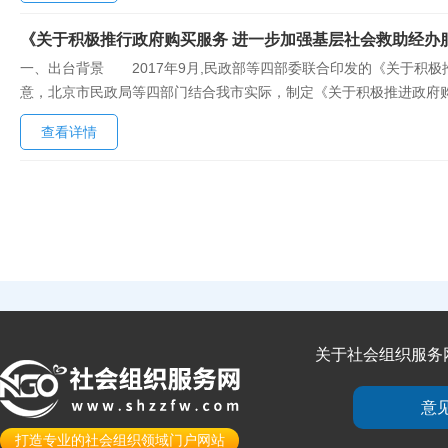
《关于积极推行政府购买服务 进一步加强基层社会救助经办
一、出台背景 2017年9月,民政部等四部委联合印发的《关于积极推
意，北京市民政局等四部门结合我市实际，制定《关于积极推进政府
务 1.购买主体。各区人民政府是购买社会救助服务的主体，民政部
查看详情
事项应包括但不限于基层经办各类社会救助工作时为精准识别救助对象开
关于社会组织服务
意
打造专业的社会组织领域门户网站