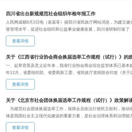
四川省出台新规规范社会组织年检年报工作
人民网成都8月2日电（袁菡苓）据四川省民政厅网站消息，为建立
督管理水平，促进社会组织和公益事业健康发展，四川省研制印发了
效期两年。《中华人民共和国慈善法》《社会团体登记管理条例》《
查看详情
单位、慈善组织（基金会）遵守法律、法规、规章和章程开展活动的情况
关于《江西省行业协会商会换届选举工作规程（试行）》的
一、起草背景及意义近年来，我省行业协会商会综合监管体系已基本建
年12月，省委组织部、省委两新工委、省民政厅党组联合印发《关
重要作用，落实社会组织按期换届法定要求，确保换届选举工作规范
查看详情
展，省委两新工委、省民政厅共同起草了《江西省行业协会商会换届选举
关于《北京市社会团体换届选举工作规程（试行）》政策解
为规范社会团体换届选举工作，保障会员依法行使民主权利，推动依
体是我国社会主义现代化建设的重要力量，是社会治理体系和治理能
会团体的改革、发展和稳定。所以，做好社会团体的换届工作，意义重
查看详情
团体已达4545个。按照每届任期4-5年的标准，每年约有1000余个社