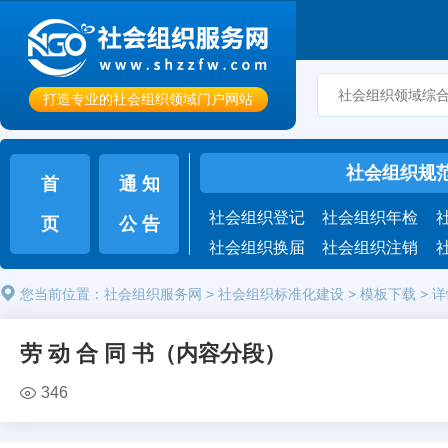
打造专业的社会组织领域门户网站
社会组织规
首
通 知
社会组织登记
社会组织年检
页
公 告
社会组织换届
社会组织注销
您当前位置：
社会组织服务网
>
社会组织标准化建设
>
模板下载
>
详
劳 动 合 同 书（内容分段）
346