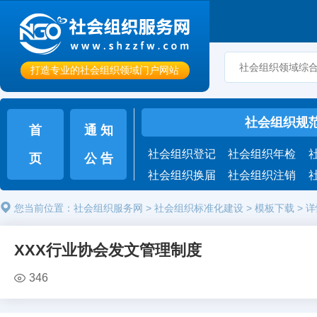
打造专业的社会组织领域门户网站
社会组织规
首
通 知
社会组织登记
社会组织年检
页
公 告
社会组织换届
社会组织注销
您当前位置：
社会组织服务网
>
社会组织标准化建设
>
模板下载
>
详
XXX行业协会发文管理制度
346